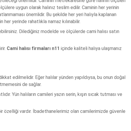
etileceği önemlidir. Caminin metrekaresine göre halının ölçüleri
lçülere uygun olarak halınız teslim edilir. Caminin her yerinin
atlanmaması önemlidir. Bu şekilde her yeri halıyla kaplanan
her yerinde rahatlıkla namaz kılınabilir.
ebilirsiniz. Dilediğiniz modelde ve ölçülerde cami halısı satın
rir.
Cami halısı firmaları n11
içinde kaliteli halıya ulaşmanız
ikkat edilmelidir. Eğer halılar yünden yapıldıysa, bu onun doğal
ütmemesini de sağlar.
lıdır. Yün halıların camileri yazın serin, kışın sıcak tutması ve
bir özelliği vardır. İbadethanelerimiz olan camilerimizde güvenle