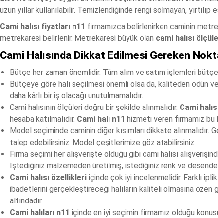
uzun yıllar kullanılabilir. Temizlendiğinde rengi solmayan, yırtılı
Cami halısı fiyatları n11
firmamızca belirlenirken caminin metre
metrekaresi belirlenir. Metrekaresi büyük olan
cami halısı ölçüle
Cami Halısında Dikkat Edilmesi Gereken Nokt
Bütçe her zaman önemlidir. Tüm alım ve satım işlemleri bütçe
Bütçeye göre halı seçilmesi önemli olsa da, kaliteden ödün ver
daha kârlı bir iş olacağı unutulmamalıdır.
Cami halısının ölçüleri doğru bir şekilde alınmalıdır.
Cami halısı
hesaba katılmalıdır.
Cami halı n11
hizmeti veren firmamız bu k
Model seçiminde caminin diğer kısımları dikkate alınmalıdır. 
talep edebilirsiniz. Model çeşitlerimize göz atabilirsiniz.
Firma seçimi her alışverişte olduğu gibi cami halısı alışverişind
İştediğiniz malzemeden üretilmiş, istediğiniz renk ve desendeki 
Cami halısı özellikleri
içinde çok iyi incelenmelidir. Farklı ipl
ibadetlerini gerçekleştireceği halıların kaliteli olmasına özen g
altındadır.
Cami halıları n11
içinde en iyi seçimin firmamız olduğu konusu