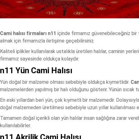
Cami halısı firmaları n11
içinde firmamız güvenebileceğiniz bir fi
almak için firmamızla iletişime geçebilirsiniz.
Kaliteli iplikler kullanılarak ustalıkla üretilen halılar, caminin yer
firmamız sayesinde oldukça kolaydır.
n11 Yün Cami Halısı
Yün doğal bir malzeme olması sebebiyle oldukça kıymetlidir.
Cam
malzemelerden yapılmış bir halı olduğunu gösterir. Yünün sıcak t
En eski yıllardan beri yün, çok kıymetli bir malzemedir. Dolayısıyla
doğal malzemeden üretilmesi sebebiyle uzun yıllar kullanılması en 
Tamamen doğal içerikli olan yün halılar insan sağlığına zarar vereb
kullanılabilirler.
n11 Akrilik Cami Halısı