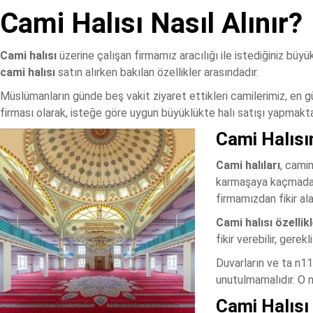
Cami Halısı Nasıl Alınır?
Cami halısı
üzerine çalışan firmamız aracılığı ile istediğiniz büyükl
cami halısı
satın alırken bakılan özellikler arasındadır.
Müslümanların günde beş vakit ziyaret ettikleri camilerimiz, en güz
firması olarak, isteğe göre uygun büyüklükte halı satışı yapmakta
Cami Halısı
Cami halıları
, cami
karmaşaya kaçmadan,
firmamızdan fikir alab
Cami halısı özellikl
fikir verebilir, gerek
Duvarların ve ta n11
unutulmamalıdır. O 
Cami Halısı 