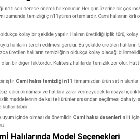
ği n11
son derece önemli bir konudur. Her gün üzerine bir çok insa
ynı zamanda temizliği ç n11ştıran ortamlardır. Cami halısının kirli 
ldukça kolay bir şekilde yapılır. Halının üretildiği iplik türü, ko
ylü halıların tercih edilmesi gerekir. Bu şekilde üretilen halıların 
a üretilen halıların temizliğinin oldukça kolay olacağı bilinmelidi
 olan bir diğer faktördür. Kalitesiz halılarda temizlik zor olur. Ha
r iştir.
Cami halısı temizliği n11
firmamızdan ürün satın alanlar i
tsız edici olmaması ve halılara zarar vermeyecek kimsayal içerikl
zlik maddelerinin de kaliteli ürünler arasından seçilmesi daha iyi 
kullanılabilir.
e uyum içinde olması da önemlidir.
Cami halısı desenleri n11
için
iz.
mİ Halılarında Model Seçenekleri