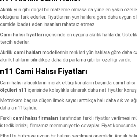
Akrilik yün gibi doğal bir malzeme olmasa da yüne en yakın özelli
olduğunu fark ederler. Fiyatlarının yün halılara göre daha uygun olm
camide ibadet eden insanları rahatsız etmez.
Cami halısı fiyatları
içerisinde en uygunu akrilik halılardır. Üstel
tercih ederler.
Akrilik
cami halıları
modellerinin renkleri yün halılara göre daha c
akrilik halıların silindikçe daha da parlama gibi bir özelliği vardır.
n11 Cami Halısı Fiyatları
Cami halısı alacakların merak ettiği konuların başında cami halısı f
ölçüleri n11
içerisinde kolaylıkla alınarak daha net fiyatlar konuşu
Metrekare başına düşen ilmek sayısı arttıkça halı daha sık ve ağır 
daha a n11tajlıdır.
Farklı
cami halısı firmaları
tarafından farklı fiyatlar verilmesi m
istediklerinizi, firmamız memnuniyetle cevaplar. Fiyat konusunda 
Elbette bütçeye uygun bir halının seçilmesi önemlidir. Ancak halının