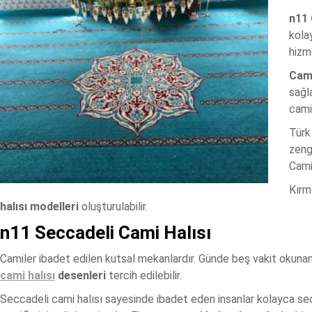
n11 
kola
hizme
Cami
sağl
cami
Türk 
zengi
Camin
Kırmı
halısı modelleri
oluşturulabilir.
n11 Seccadeli Cami Halısı
Camiler ibadet edilen kutsal mekanlardır. Günde beş vakit okunan
cami halısı
desenleri
tercih edilebilir.
Seccadeli cami halısı sayesinde ibadet eden insanlar kolayca secde