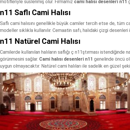
motifleriyle süslenmiş olur. Firmamız
cami halısı desenleri n11
g
n11 Saflı Cami Halısı
Saflı cami halısını genellikle büyük camiler tercih etse de, tüm ca
modeller sıklıkla kullanılır. Cemaatin safı, halıdaki çizgi desenleri i
n11 Natürel Cami Halısı
Camilerde kullanılan halıların saflığı ç n11ştırması istendiğinde na
görünmesini sağlar.
Cami halısı desenleri n11
genelinde öncü ola
uygun olmayacaktır. Natürel cami halıları ile sadelik en güzel şek