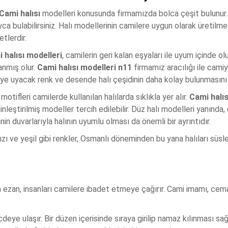
Cami halısı
modelleri konusunda firmamızda bolca çeşit bulunur
yca bulabilirsiniz. Halı modellerinin camilere uygun olarak üretilm
tlerdir.
 halısı modelleri
, camilerin geri kalan eşyaları ile uyum içinde
anmış olur.
Cami halısı modelleri n11
firmamız aracılığı ile camiy
ye uyacak renk ve desende halı çeşidinin daha kolay bulunmasını 
motifleri camilerde kullanılan halılarda sıklıkla yer alır.
Cami halıs
nleştirilmiş modeller tercih edilebilir. Düz halı modelleri yanında,
in duvarlarıyla halının uyumlu olması da önemli bir ayrıntıdır.
zı ve yeşil gibi renkler, Osmanlı döneminden bu yana halıları süsley
 ezan, insanları camilere ibadet etmeye çağırır. Cami imamı, cema
ye ulaşır. Bir düzen içerisinde sıraya girilip namaz kılınması sağl