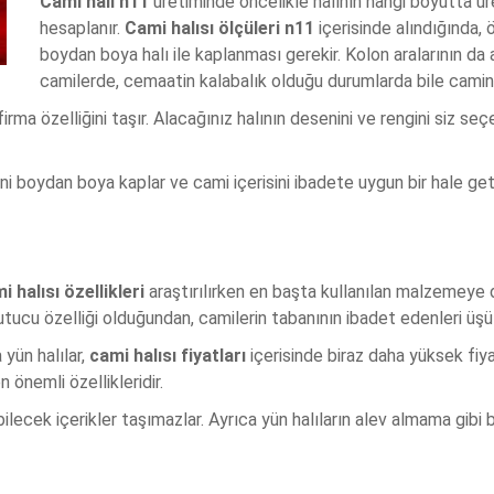
Cami halı n11
üretiminde öncelikle halının hangi boyutta ür
hesaplanır.
Cami halısı ölçüleri n11
içerisinde alındığında, ö
boydan boya halı ile kaplanması gerekir. Kolon aralarının da 
camilerde, cemaatin kalabalık olduğu durumlarda bile caminin 
rma özelliğini taşır. Alacağınız halının desenini ve rengini siz seç
lerini boydan boya kaplar ve cami içerisini ibadete uygun bir hale geti
i halısı özellikleri
araştırılırken en başta kullanılan malzemeye d
utucu özelliği olduğundan, camilerin tabanının ibadet edenleri üş
 yün halılar,
cami halısı fiyatları
içerisinde biraz daha yüksek fiyat
önemli özellikleridir.
ilecek içerikler taşımazlar. Ayrıca yün halıların alev almama gibi 