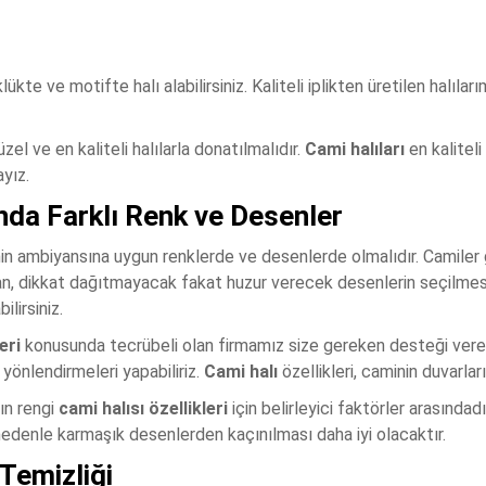
ükte ve motifte halı alabilirsiniz. Kaliteli iplikten üretilen halılar
el ve en kaliteli halılarla donatılmalıdır.
Cami halıları
en kaliteli
yız.
nda Farklı Renk ve Desenler
nin ambiyansına uygun renklerde ve desenlerde olmalıdır. Camiler g
 dikkat dağıtmayacak fakat huzur verecek desenlerin seçilmesi
ilirsiniz.
eri
konusunda tecrübeli olan firmamız size gereken desteği vere
li yönlendirmeleri yapabiliriz.
Cami halı
özellikleri, caminin duvarlar
ın rengi
cami halısı özellikleri
için belirleyici faktörler arasında
nedenle karmaşık desenlerden kaçınılması daha iyi olacaktır.
Temizliği