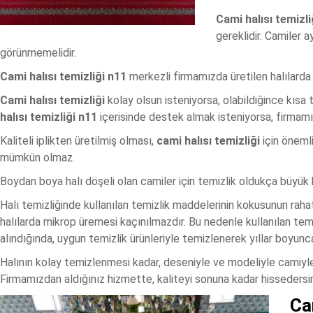
Cami halısı temizli
gereklidir. Camiler a
görünmemelidir.
Cami halısı temizliği n11
merkezli firmamızda üretilen halılarda o
Cami halısı temizliği
kolay olsun isteniyorsa, olabildiğince kısa tü
halısı temizliği n11
içerisinde destek almak isteniyorsa, firmamızc
Kaliteli iplikten üretilmiş olması,
cami halısı temizliği
için önemli
mümkün olmaz.
Boydan boya halı döşeli olan camiler için temizlik oldukça büyük bi
Halı temizliğinde kullanılan temizlik maddelerinin kokusunun raha
halılarda mikrop üremesi kaçınılmazdır. Bu nedenle kullanılan temi
alındığında, uygun temizlik ürünleriyle temizlenerek yıllar boyunca 
Halının kolay temizlenmesi kadar, deseniyle ve modeliyle camiyl
Firmamızdan aldığınız hizmette, kaliteyi sonuna kadar hissedersin
Ca