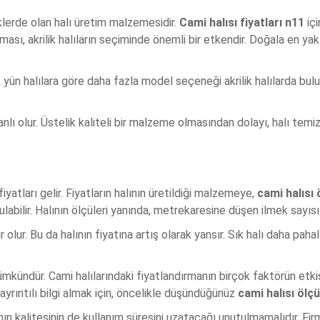
klerde olan halı üretim malzemesidir.
Cami halısı fiyatları n11
içi
ası, akrilik halıların seçiminde önemli bir etkendir. Doğala en yakı
ik yün halılara göre daha fazla model seçeneği akrilik halılarda bulu
anlı olur. Üstelik kaliteli bir malzeme olmasından dolayı, halı tem
iyatları gelir. Fiyatların halının üretildiği malzemeye,
cami halısı 
labilir. Halının ölçüleri yanında, metrekaresine düşen ilmek sayısı 
olur. Bu da halının fiyatına artış olarak yansır. Sık halı daha paha
ümkündür. Cami halılarındaki fiyatlandırmanın birçok faktörün etki
ayrıntılı bilgi almak için, öncelikle düşündüğünüz
cami halısı ölçü
 kalitesinin de kullanım süresini uzatacağı unutulmamalıdır. Firmamı