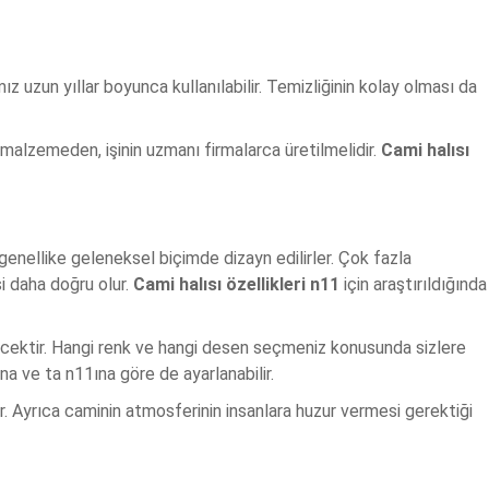
ımız uzun yıllar boyunca kullanılabilir. Temizliğinin kolay olması da
 malzemeden, işinin uzmanı firmalarca üretilmelidir.
Cami halısı
enellike geleneksel biçimde dizayn edilirler. Çok fazla
 daha doğru olur.
Cami halısı özellikleri n11
için araştırıldığında
cektir. Hangi renk ve hangi desen seçmeniz konusunda sizlere
ına ve ta n11ına göre de ayarlanabilir.
dır. Ayrıca caminin atmosferinin insanlara huzur vermesi gerektiği