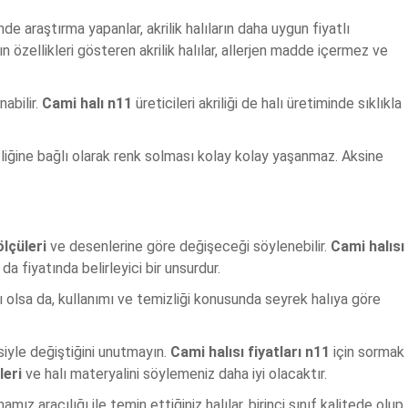
nde araştırma yapanlar, akrilik halıların daha uygun fiyatlı
n özellikleri gösteren akrilik halılar, allerjen madde içermez ve
nabilir.
Cami halı n11
üreticileri akriliği de halı üretiminde sıklıkla
izliğine bağlı olarak renk solması kolay kolay yaşanmaz. Aksine
ölçüleri
ve desenlerine göre değişeceği söylenebilir.
Cami halısı
da fiyatında belirleyici bir unsurdur.
lı olsa da, kullanımı ve temizliği konusunda seyrek halıya göre
siyle değiştiğini unutmayın.
Cami halısı fiyatları n11
için sormak
leri
ve halı materyalini söylemeniz daha iyi olacaktır.
z aracılığı ile temin ettiğiniz halılar, birinci sınıf kalitede olup