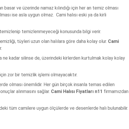
n basar ve üzerinde namaz kılındığı için her an temiz olması
olması ise asla uygun olmaz. Cami halısı eski ya da kirli
lay temizlenip temizlenmeyeceği konusunda bilgi verir.
temizliği, tüyleri uzun olan halılara göre daha kolay olur.
Cami
r.
tta ne kadar silinse de, üzerindeki kirlerden kurtulmak kolay kolay
çin zor bir temizlik işlemi olmayacaktır.
erde olması önemlidir. Her gün birçok insanla temas edilen
sonuçlar alınmasını sağlar.
Cami Halısı Fiyatları n11
firmamızdan
deki tüm camilere uygun ölçülerde ve desenlerde halı bulunabilir.