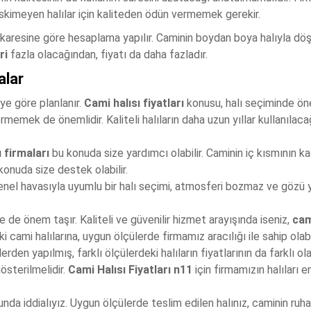
p eskimeyen halılar için kaliteden ödün vermemek gerekir.
karesine göre hesaplama yapılır. Caminin boydan boya halıyla dö
ri
fazla olacağından, fiyatı da daha fazladır.
alar
ye göre planlanır.
Cami halısı fiyatları
konusu, halı seçiminde öne
memek de önemlidir. Kaliteli halıların daha uzun yıllar kullanıla
 firmaları
bu konuda size yardımcı olabilir. Caminin iç kısmının k
onuda size destek olabilir.
Genel havasıyla uyumlu bir halı seçimi, atmosferi bozmaz ve gözü
e de önem taşır. Kaliteli ve güvenilir hizmet arayışında iseniz,
cam
cami halılarına, uygun ölçülerde firmamız aracılığı ile sahip olabil
iklerden yapılmış, farklı ölçülerdeki halıların fiyatlarının da farklı
österilmelidir.
Cami Halısı Fiyatları n11
için firmamızın halıları
nda iddialıyız. Uygun ölçülerde teslim edilen halınız, caminin ruha