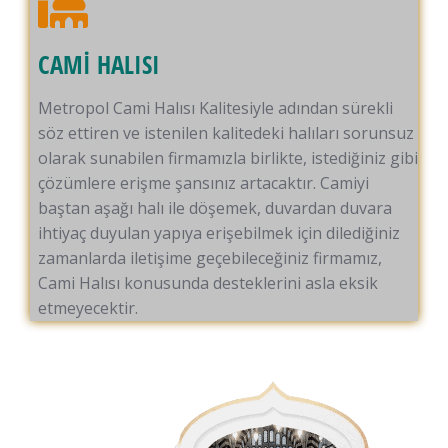
CAMİ HALISI
Metropol Cami Halısı Kalitesiyle adından sürekli
söz ettiren ve istenilen kalitedeki halıları sorunsuz
olarak sunabilen firmamızla birlikte, istediğiniz gibi
çözümlere erişme şansınız artacaktır. Camiyi
baştan aşağı halı ile döşemek, duvardan duvara
ihtiyaç duyulan yapıya erişebilmek için dilediğiniz
zamanlarda iletişime geçebileceğiniz firmamız,
Cami Halısı konusunda desteklerini asla eksik
etmeyecektir.