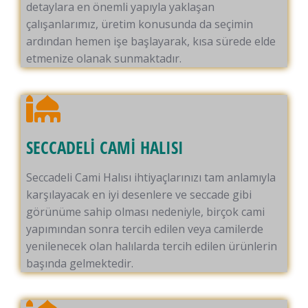
detaylara en önemli yapıyla yaklaşan
çalışanlarımız, üretim konusunda da seçimin
ardından hemen işe başlayarak, kısa sürede elde
etmenize olanak sunmaktadır.
SECCADELİ CAMİ HALISI
Seccadeli Cami Halısı ihtiyaçlarınızı tam anlamıyla
karşılayacak en iyi desenlere ve seccade gibi
görünüme sahip olması nedeniyle, birçok cami
yapımından sonra tercih edilen veya camilerde
yenilenecek olan halılarda tercih edilen ürünlerin
başında gelmektedir.