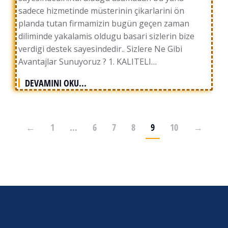
sadece hizmetinde müsterinin çikarlarini ön
planda tutan firmamizin bugün geçen zaman
diliminde yakalamis oldugu basari sizlerin bize
verdigi destek sayesindedir.. Sizlere Ne Gibi
Avantajlar Sunuyoruz ? 1. KALITELI…
DEVAMINI OKU...
←
1
…
6
7
8
9
10
→