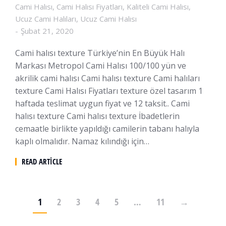
Cami Halısı
,
Cami Halısı Fiyatları
,
Kaliteli Cami Halısı
,
Ucuz Cami Halıları
,
Ucuz Cami Halısı
Şubat 21, 2020
Cami halısı texture Türkiye’nin En Büyük Halı
Markası Metropol Cami Halısı 100/100 yün ve
akrilik cami halısı Cami halısı texture Cami halıları
texture Cami Halısı Fiyatları texture özel tasarım 1
haftada teslimat uygun fiyat ve 12 taksit.. Cami
halısı texture Cami halısı texture İbadetlerin
cemaatle birlikte yapıldığı camilerin tabanı halıyla
kaplı olmalıdır. Namaz kılındığı için…
READ ARTICLE
1
2
3
4
5
…
11
→