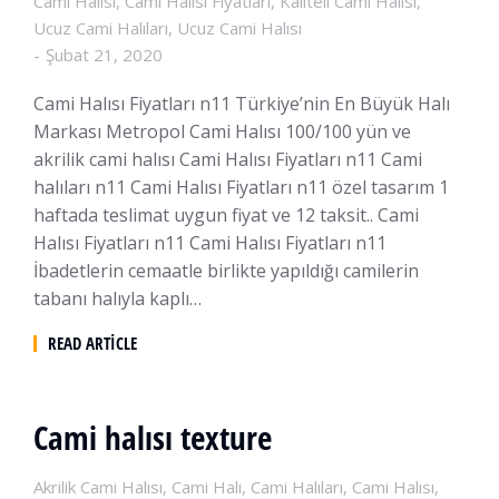
Cami Halısı
,
Cami Halısı Fiyatları
,
Kaliteli Cami Halısı
,
Ucuz Cami Halıları
,
Ucuz Cami Halısı
Şubat 21, 2020
Cami Halısı Fiyatları n11 Türkiye’nin En Büyük Halı
Markası Metropol Cami Halısı 100/100 yün ve
akrilik cami halısı Cami Halısı Fiyatları n11 Cami
halıları n11 Cami Halısı Fiyatları n11 özel tasarım 1
haftada teslimat uygun fiyat ve 12 taksit.. Cami
Halısı Fiyatları n11 Cami Halısı Fiyatları n11
İbadetlerin cemaatle birlikte yapıldığı camilerin
tabanı halıyla kaplı…
READ ARTICLE
Cami halısı texture
Akrilik Cami Halısı
,
Cami Halı
,
Cami Halıları
,
Cami Halısı
,