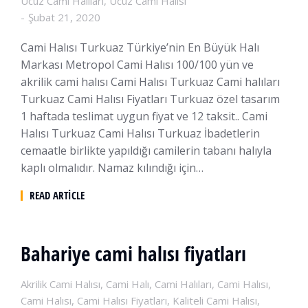
Ucuz Cami Halıları
,
Ucuz Cami Halısı
Şubat 21, 2020
Cami Halısı Turkuaz Türkiye’nin En Büyük Halı
Markası Metropol Cami Halısı 100/100 yün ve
akrilik cami halısı Cami Halısı Turkuaz Cami halıları
Turkuaz Cami Halısı Fiyatları Turkuaz özel tasarım
1 haftada teslimat uygun fiyat ve 12 taksit.. Cami
Halısı Turkuaz Cami Halısı Turkuaz İbadetlerin
cemaatle birlikte yapıldığı camilerin tabanı halıyla
kaplı olmalıdır. Namaz kılındığı için…
READ ARTICLE
Bahariye cami halısı fiyatları
Akrilik Cami Halısı
,
Cami Halı
,
Cami Halıları
,
Cami Halısı
,
Cami Halısı
,
Cami Halısı Fiyatları
,
Kaliteli Cami Halısı
,