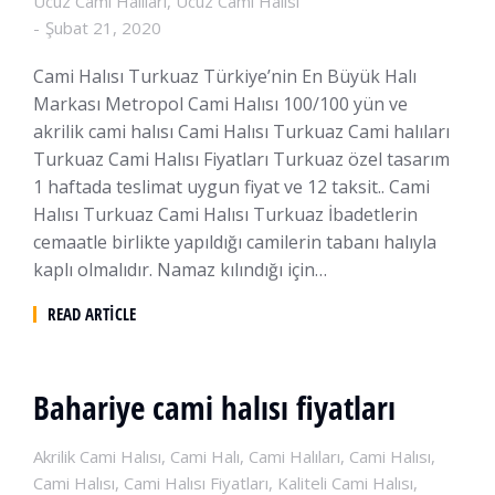
Ucuz Cami Halıları
,
Ucuz Cami Halısı
Şubat 21, 2020
Cami Halısı Turkuaz Türkiye’nin En Büyük Halı
Markası Metropol Cami Halısı 100/100 yün ve
akrilik cami halısı Cami Halısı Turkuaz Cami halıları
Turkuaz Cami Halısı Fiyatları Turkuaz özel tasarım
1 haftada teslimat uygun fiyat ve 12 taksit.. Cami
Halısı Turkuaz Cami Halısı Turkuaz İbadetlerin
cemaatle birlikte yapıldığı camilerin tabanı halıyla
kaplı olmalıdır. Namaz kılındığı için…
READ ARTICLE
Bahariye cami halısı fiyatları
Akrilik Cami Halısı
,
Cami Halı
,
Cami Halıları
,
Cami Halısı
,
Cami Halısı
,
Cami Halısı Fiyatları
,
Kaliteli Cami Halısı
,