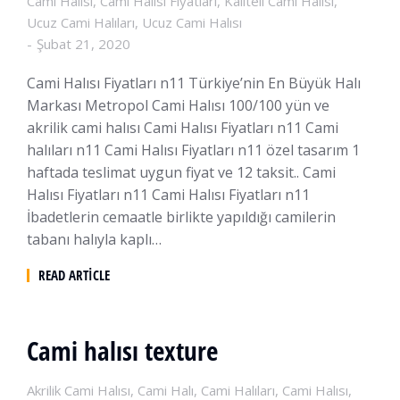
Cami Halısı
,
Cami Halısı Fiyatları
,
Kaliteli Cami Halısı
,
Ucuz Cami Halıları
,
Ucuz Cami Halısı
Şubat 21, 2020
Cami Halısı Fiyatları n11 Türkiye’nin En Büyük Halı
Markası Metropol Cami Halısı 100/100 yün ve
akrilik cami halısı Cami Halısı Fiyatları n11 Cami
halıları n11 Cami Halısı Fiyatları n11 özel tasarım 1
haftada teslimat uygun fiyat ve 12 taksit.. Cami
Halısı Fiyatları n11 Cami Halısı Fiyatları n11
İbadetlerin cemaatle birlikte yapıldığı camilerin
tabanı halıyla kaplı…
READ ARTICLE
Cami halısı texture
Akrilik Cami Halısı
,
Cami Halı
,
Cami Halıları
,
Cami Halısı
,