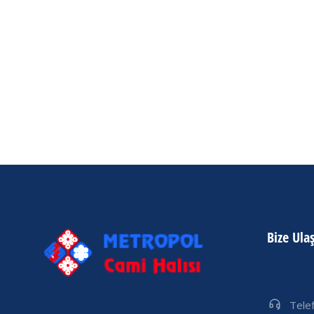
Kaliteli Cami Halısı
,
Ucuz Cami
Ucuz Cami Halısı
Şubat 21, 2020
Bize Ula
Tele