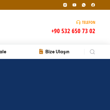
TELEFON
+90 532 650 73 02
ale
Bize Ulaşın