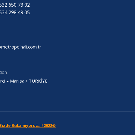
532 650 73 02
534 298 49 05
l
@metropolhali.com.tr
tion
rci – Manisa / TÜRKİYE
Bizde BuLamiyoruz..!! 2022®