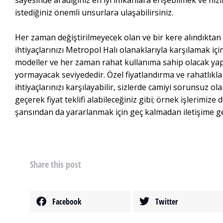
sayesinde aradığınız en iyi imkanlara erişebilmek ve hızl
istediğiniz önemli unsurlara ulaşabilirsiniz.
Her zaman değiştirilmeyecek olan ve bir kere alındıktan
ihtiyaçlarınızı Metropol Halı olanaklarıyla karşılamak içi
modeller ve her zaman rahat kullanıma sahip olacak yapı
yormayacak seviyededir. Özel fiyatlandırma ve rahatlıkla
ihtiyaçlarınızı karşılayabilir, sizlerde camiyi sorunsuz ol
geçerek fiyat teklifi alabileceğiniz gibi; örnek işlerimize 
şansından da yararlanmak için geç kalmadan iletişime geç
Share this post
Cami halısı textu
Facebook
Twitter
Akrilik Cami Halısı
,
Cami Halı
,
Cami Halısı
,
Cami Halısı
,
Cami 