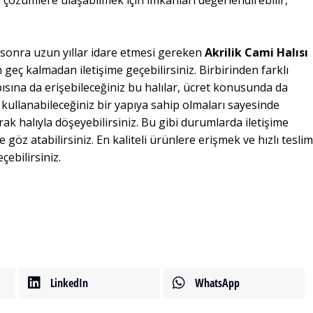
ı çözümlere ulaşabilmek için imkanları değerlendirebilir,
 sonra uzun yıllar idare etmesi gereken
Akrilik Cami Halısı
n geç kalmadan iletişime geçebilirsiniz. Birbirinden farklı
sına da erişebileceğiniz bu halılar, ücret konusunda da
 kullanabileceğiniz bir yapıya sahip olmaları sayesinde
arak halıyla döşeyebilirsiniz. Bu gibi durumlarda iletişime
de göz atabilirsiniz. En kaliteli ürünlere erişmek ve hızlı tesli
ebilirsiniz.
re
Cami Halısı Düzce
LinkedIn
WhatsApp
Cami Halıları
,
Akrilik Cami Halısı
,
Cami Halı
,
Cami Halıları
,
Halısı Fiyatları
,
Cami Halısı
,
Cami Halısı
,
Cami Halısı Fiyatları
,