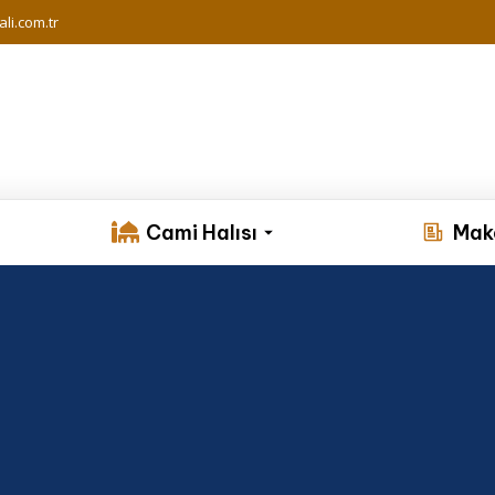
li.com.tr
Cami Halısı
Mak