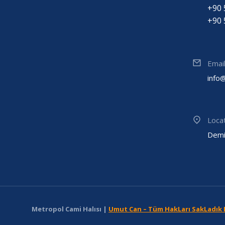
+90 
+90 
Emai
info
Loca
Demi
Metropol Cami Halısı |
Umut Can – Tüm HakLarı SakLadık 