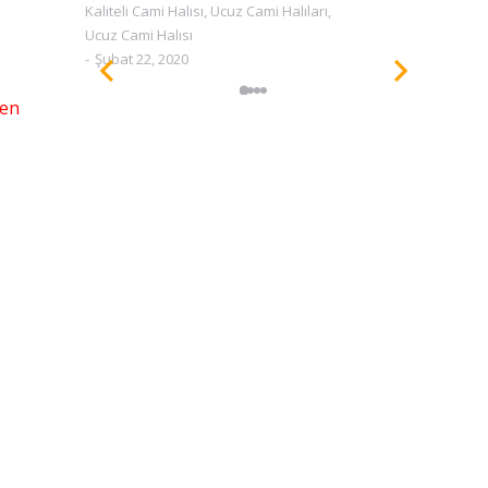
Kaliteli Cami Halısı
,
Ucuz Cami Halıları
,
Kal
Ucuz Cami Halısı
Ucu
Şubat 22, 2020
Ş
sen