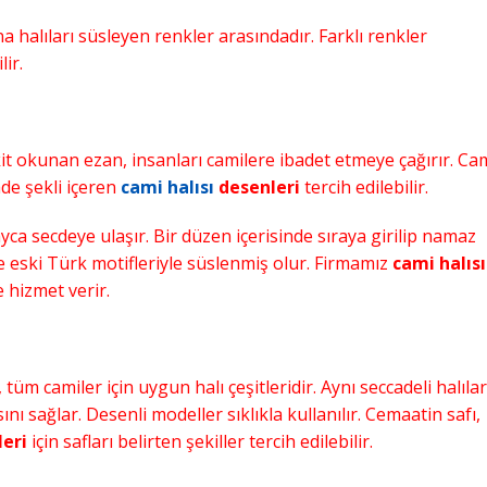
 halıları süsleyen renkler arasındadır. Farklı renkler
ir.
it okunan ezan, insanları camilere ibadet etmeye çağırır. Ca
de şekli içeren
cami halısı
desenleri
tercih edilebilir.
yca secdeye ulaşır. Bir düzen içerisinde sıraya girilip namaz
kle eski Türk motifleriyle süslenmiş olur. Firmamız
cami halısı
 hizmet verir.
 tüm camiler için uygun halı çeşitleridir. Aynı seccadeli halıla
ı sağlar. Desenli modeller sıklıkla kullanılır. Cemaatin safı,
leri
için safları belirten şekiller tercih edilebilir.