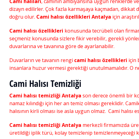
Cami halıları
, caminin ambiyansına uygun renklerde ve 
Kaliteli Cami Halısı
,
Ucuz Cami
dizayn edilirler. Çok fazla karmaşaya kaçmadan, dikkat
Ucuz Cami Halısı
doğru olur.
Cami halısı özellikleri Antalya
için araştır
Şubat 21, 2020
Cami halısı özellikleri
konusunda tecrübeli olan firmam
seçmeniz konusunda sizlere fikir verebilir, gerekli yönle
duvarlarına ve tavanına göre de ayarlanabilir.
Duvarların ve tavanın rengi
cami halısı özellikleri
için 
insanlara huzur vermesi gerektiği unutulmamalıdır. O ne
Cami Halısı Temizliği
Cami halısı temizliği Antalya
son derece önemli bir ko
namaz kılındığı için her an temiz olması gereklidir. Cami
halısının kirli olması ise asla uygun olmaz. Cami halısı e
Cami halısı temizliği Antalya
merkezli firmamızda üreti
üretildiği iplik türü, kolay temizlenip temizlenmeyeceği 