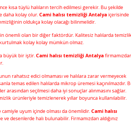
nce kısa tüylü halıların tercih edilmesi gerekir. Bu şekilde
re daha kolay olur.
Cami halısı temizliği Antalya
içerisinde
mizliğinin oldukça kolay olacağı bilinmelidir.
in önemli olan bir diğer faktördür. Kalitesiz halılarda temizli
en kurtulmak kolay kolay mümkün olmaz.
a büyük bir iştir.
Cami halısı temizliği Antalya
firmamızda
r.
sunun rahatsız edici olmaması ve halılara zarar vermeyecek
nsanla temas edilen halılarda mikrop üremesi kaçınılmazdır. 
ler arasından seçilmesi daha iyi sonuçlar alınmasını sağlar.
zlik ürünleriyle temizlenerek yıllar boyunca kullanılabilir.
e camiyle uyum içinde olması da önemlidir.
Cami halısı
e ve desenlerde halı bulunabilir. Firmamızdan aldığınız