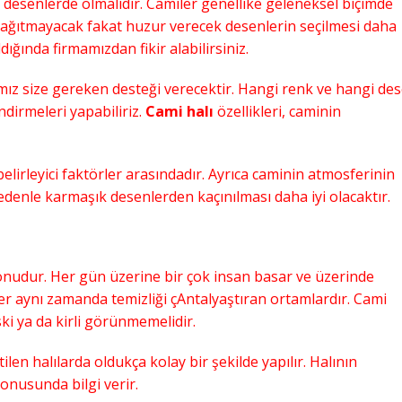
desenlerde olmalıdır. Camiler genellike geleneksel biçimde
 Halıları
,
Kaliteli Cami Halısı
,
Ucuz Cami Halıları
,
 dağıtmayacak fakat huzur verecek desenlerin seçilmesi daha
Ucuz Cami Halısı
ıldığında firmamızdan fikir alabilirsiniz.
Şubat 21, 2020
ız size gereken desteği verecektir. Hangi renk ve hangi de
ndirmeleri yapabiliriz.
Cami halı
özellikleri, caminin
belirleyici faktörler arasındadır. Ayrıca caminin atmosferinin
denle karmaşık desenlerden kaçınılması daha iyi olacaktır.
nudur. Her gün üzerine bir çok insan basar ve üzerinde
ler aynı zamanda temizliği çAntalyaştıran ortamlardır. Cami
ski ya da kirli görünmemelidir.
len halılarda oldukça kolay bir şekilde yapılır. Halının
konusunda bilgi verir.