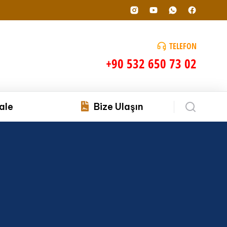
TELEFON
+90 532 650 73 02
ale
Bize Ulaşın