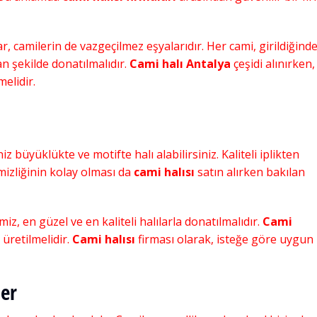
r, camilerin de vazgeçilmez eşyalarıdır. Her cami, girildiğind
n şekilde donatılmalıdır.
Cami halı Antalya
çeşidi alınırken,
elidir.
iz büyüklükte ve motifte halı alabilirsiniz. Kaliteli iplikten
emizliğinin kolay olması da
cami halısı
satın alırken bakılan
z, en güzel ve en kaliteli halılarla donatılmalıdır.
Cami
üretilmelidir.
Cami halısı
firması olarak, isteğe göre uygun
re
Cami Halısı Düzce
ler
Cami Halıları
,
Akrilik Cami Halısı
,
Cami Halı
,
Cami Halıları
,
Halısı Fiyatları
,
Cami Halısı
,
Cami Halısı
,
Cami Halısı Fiyatları
,