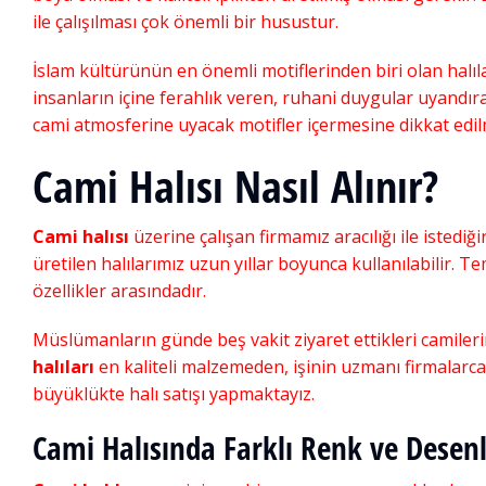
ile çalışılması çok önemli bir husustur.
İslam kültürünün en önemli motiflerinden biri olan halıla
insanların içine ferahlık veren, ruhani duygular uyandıra
cami atmosferine uyacak motifler içermesine dikkat edilm
Cami Halısı Nasıl Alınır?
Cami halısı
üzerine çalışan firmamız aracılığı ile istediğin
üretilen halılarımız uzun yıllar boyunca kullanılabilir. T
özellikler arasındadır.
Müslümanların günde beş vakit ziyaret ettikleri camilerimi
halıları
en kaliteli malzemeden, işinin uzmanı firmalarca 
büyüklükte halı satışı yapmaktayız.
Cami halısı textu
Cami Halısında Farklı Renk ve Desen
Akrilik Cami Halısı
,
Cami Halı
,
Cami Halısı
,
Cami Halısı
,
Cami 