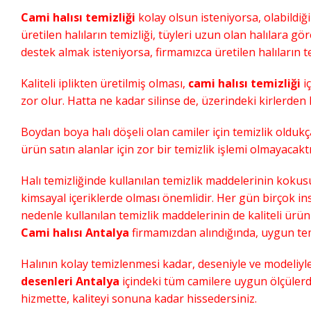
Cami halısı temizliği
kolay olsun isteniyorsa, olabildiği
üretilen halıların temizliği, tüyleri uzun olan halılara gö
destek almak isteniyorsa, firmamızca üretilen halıların te
Kaliteli iplikten üretilmiş olması,
cami halısı temizliği
iç
zor olur. Hatta ne kadar silinse de, üzerindeki kirlerd
Boydan boya halı döşeli olan camiler için temizlik oldukç
ürün satın alanlar için zor bir temizlik işlemi olmayacaktı
Halı temizliğinde kullanılan temizlik maddelerinin koku
kimsayal içeriklerde olması önemlidir. Her gün birçok i
nedenle kullanılan temizlik maddelerinin de kaliteli ürün
Cami halısı Antalya
firmamızdan alındığında, uygun temi
Halının kolay temizlenmesi kadar, deseniyle ve modeliyl
desenleri Antalya
içindeki tüm camilere uygun ölçülerd
hizmette, kaliteyi sonuna kadar hissedersiniz.