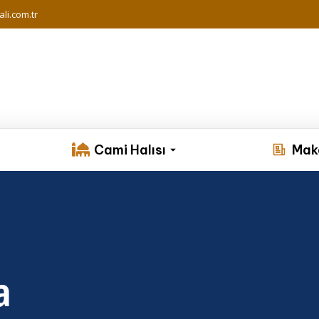
li.com.tr
Cami Halısı
Mak
a