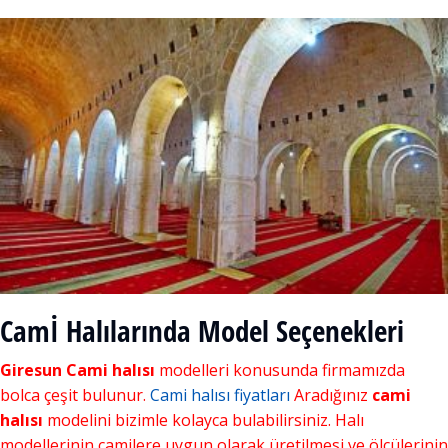
Camİ Halılarında Model Seçenekleri
Giresun Cami halısı
modelleri konusunda firmamızda
bolca çeşit bulunur.
Cami halısı fiyatları
Aradığınız
cami
halısı
modelini bizimle kolayca bulabilirsiniz. Halı
modellerinin camilere uygun olarak üretilmesi ve ölçülerinin