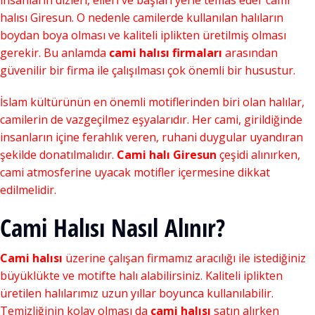
insanların dizleri, elleri ve başları yerle temas eder cami
halısı Giresun. O nedenle camilerde kullanılan halıların
boydan boya olması ve kaliteli iplikten üretilmiş olması
gerekir. Bu anlamda
cami halısı firmaları
arasından
güvenilir bir firma ile çalışılması çok önemli bir husustur.
İslam kültürünün en önemli motiflerinden biri olan halılar,
camilerin de vazgeçilmez eşyalarıdır. Her cami, girildiğinde
insanların içine ferahlık veren, ruhani duygular uyandıran
şekilde donatılmalıdır.
Cami halı Giresun
çeşidi alınırken,
cami atmosferine uyacak motifler içermesine dikkat
edilmelidir.
Cami Halısı Nasıl Alınır?
Cami halısı
üzerine çalışan firmamız aracılığı ile istediğiniz
büyüklükte ve motifte halı alabilirsiniz. Kaliteli iplikten
üretilen halılarımız uzun yıllar boyunca kullanılabilir.
Temizliğinin kolay olması da
cami halısı
satın alırken