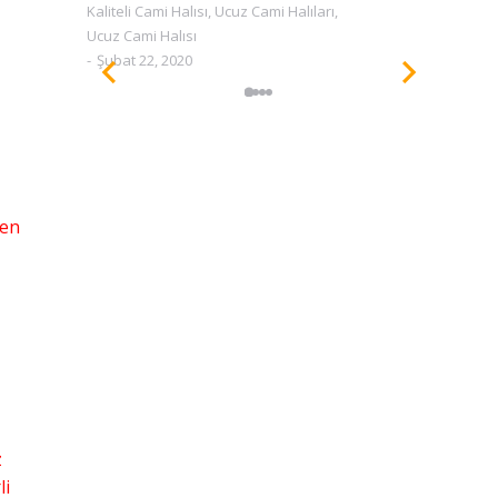
Kaliteli Cami Halısı
,
Ucuz Cami Halıları
,
Kal
Ucuz Cami Halısı
Ucu
Şubat 22, 2020
Ş
sen
z
li