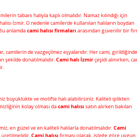
milerin tabanı halıyla kaplı olmalıdır. Namaz kılındığı için
 halısı İzmir. O nedenle camilerde kullanılan halıların boydan
. Bu anlamda
cami halısı firmaları
arasından güvenilir bir fi
r, camilerin de vazgeçilmez eşyalarıdır. Her cami, girildiğind
n şekilde donatılmalıdır.
Cami halı İzmir
çeşidi alınırken, ca
r.
iz büyüklükte ve motifte halı alabilirsiniz. Kaliteli iplikten
emizliğinin kolay olması da
cami halısı
satın alırken bakılan
re
Cami Halısı Düzce
Cami Halıları
,
Akrilik Cami Halısı
,
Cami Halı
,
Cami Halıları
,
z, en güzel ve en kaliteli halılarla donatılmalıdır.
Cami
Halısı Fiyatları
,
Cami Halısı
,
Cami Halısı
,
Cami Halısı Fiyatları
,
üretilmelidir.
Cami halısı
firması olarak, isteğe göre uygun