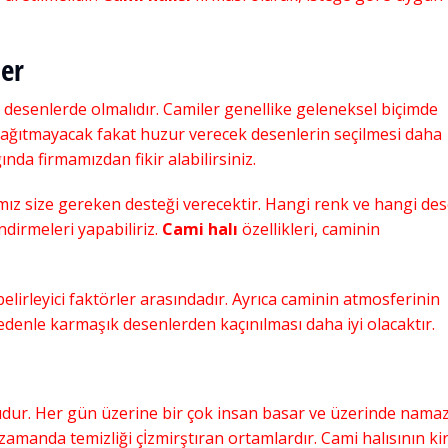
 Halıları
,
Kaliteli Cami Halısı
,
Ucuz Cami Halıları
,
Ucuz Cami Halısı
Şubat 21, 2020
ler
desenlerde olmalıdır. Camiler genellike geleneksel biçimde
 dağıtmayacak fakat huzur verecek desenlerin seçilmesi daha
ığında firmamızdan fikir alabilirsiniz.
ız size gereken desteği verecektir. Hangi renk ve hangi de
ndirmeleri yapabiliriz.
Cami halı
özellikleri, caminin
belirleyici faktörler arasındadır. Ayrıca caminin atmosferinin
denle karmaşık desenlerden kaçınılması daha iyi olacaktır.
dur. Her gün üzerine bir çok insan basar ve üzerinde nama
 zamanda temizliği çİzmirştıran ortamlardır. Cami halısının kir