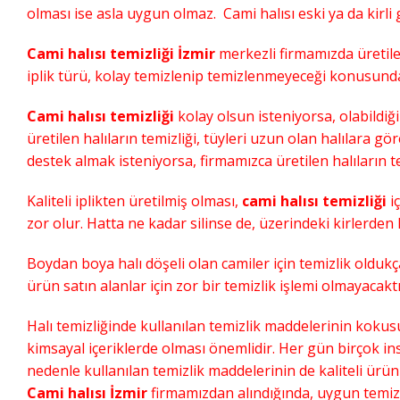
olması ise asla uygun olmaz. Cami halısı eski ya da kirl
Cami halısı temizliği İzmir
merkezli firmamızda üretilen 
iplik türü, kolay temizlenip temizlenmeyeceği konusunda 
Cami halısı temizliği
kolay olsun isteniyorsa, olabildiği
üretilen halıların temizliği, tüyleri uzun olan halılara gö
destek almak isteniyorsa, firmamızca üretilen halıların te
Kaliteli iplikten üretilmiş olması,
cami halısı temizliği
iç
zor olur. Hatta ne kadar silinse de, üzerindeki kirlerd
Boydan boya halı döşeli olan camiler için temizlik oldukç
ürün satın alanlar için zor bir temizlik işlemi olmayacaktı
Halı temizliğinde kullanılan temizlik maddelerinin koku
kimsayal içeriklerde olması önemlidir. Her gün birçok i
nedenle kullanılan temizlik maddelerinin de kaliteli ürün
Cami halısı İzmir
firmamızdan alındığında, uygun temizli