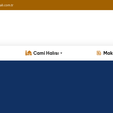
li.com.tr
Cami Halısı
Mak