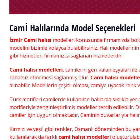
Camİ Halılarında Model Seçenekleri
İzmir Cami halısı
modelleri konusunda firmamızda bolc
modelini bizimle kolayca bulabilirsiniz. Halı modellerin
gibi hizmetler, firmamızca sağlanan hizmetlerdir.
Cami halısı modelleri
, camilerin geri kalan eşyaları i
rahatsız etmemesi sağlanmış olur.
Cami halısı modelle
alınabilir. Modellerin çeşitli olması, camiye uyacak renk
Türk motifleri camilerde kullanılan halılarda sıklıkla yer a
motifleriyle zenginleştirilmiş modeller tercih edilebilir. 
camiler için uygun olmaktadır. Caminin duvarlarıyla halın
Kırmızı ve yeşil gibi renkler, Osmanlı döneminden bu yana
kullanılarak da farklı
cami halısı modelleri
oluşturulabil