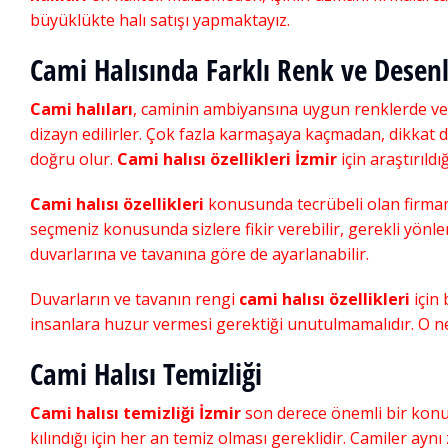
Kaliteli Cami Halısı
,
Ucuz Cami
büyüklükte halı satışı yapmaktayız.
Ucuz Cami Halısı
Şubat 21, 2020
Cami Halısında Farklı Renk ve Desen
Cami halıları
, caminin ambiyansına uygun renklerde ve 
dizayn edilirler. Çok fazla karmaşaya kaçmadan, dikkat
doğru olur.
Cami halısı özellikleri İzmir
için araştırıld
Cami halısı özellikleri
konusunda tecrübeli olan firmam
seçmeniz konusunda sizlere fikir verebilir, gerekli yönle
duvarlarına ve tavanına göre de ayarlanabilir.
Duvarların ve tavanın rengi
cami halısı özellikleri
için 
insanlara huzur vermesi gerektiği unutulmamalıdır. O ne
Cami Halısı Temizliği
Cami halısı temizliği İzmir
son derece önemli bir konu
kılındığı için her an temiz olması gereklidir. Camiler aynı