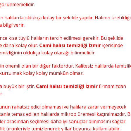
i görünmemelidir.
halılarda oldukça kolay bir şekilde yapılır. Halının üretildiği
bilgi verir.
nce kısa tüylü halıların tercih edilmesi gerekir. Bu şekilde
re daha kolay olur.
Cami halısı temizliği İzmir
içerisinde
mizliğinin oldukça kolay olacağı bilinmelidir.
in önemli olan bir diğer faktördür. Kalitesiz halılarda temizli
en kurtulmak kolay kolay mümkün olmaz.
a büyük bir iştir.
Cami halısı temizliği İzmir
firmamızdan
r.
sunun rahatsız edici olmaması ve halılara zarar vermeyecek
nsanla temas edilen halılarda mikrop üremesi kaçınılmazdır. 
ler arasından seçilmesi daha iyi sonuçlar alınmasını sağlar.
k ürünleriyle temizlenerek yıllar boyunca kullanılabilir.