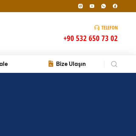
TELEFON
+90 532 650 73 02
ale
Bize Ulaşın