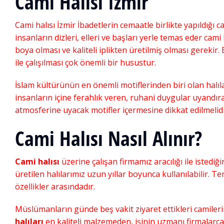
Cami Halısı İzmir
Cami halısı İzmir İbadetlerin cemaatle birlikte yapıldığı ca
insanların dizleri, elleri ve başları yerle temas eder cami
boya olması ve kaliteli iplikten üretilmiş olması gerekir
ile çalışılması çok önemli bir husustur.
İslam kültürünün en önemli motiflerinden biri olan halıla
insanların içine ferahlık veren, ruhani duygular uyandıra
atmosferine uyacak motifler içermesine dikkat edilmelidi
Cami Halısı Nasıl Alınır?
Cami halısı
üzerine çalışan firmamız aracılığı ile istediğin
üretilen halılarımız uzun yıllar boyunca kullanılabilir. T
Cami halısı textu
özellikler arasındadır.
Akrilik Cami Halısı
,
Cami Halı
,
Müslümanların günde beş vakit ziyaret ettikleri camilerimi
Cami Halısı
,
Cami Halısı
,
Cami 
halıları
en kaliteli malzemeden, işinin uzmanı firmalarca 