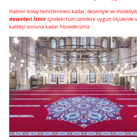
Halının kolay temizlenmesi kadar, deseniyle ve modeliyl
desenleri İzmir
içindeki tüm camilere uygun ölçülerde v
kaliteyi sonuna kadar hissedersiniz.