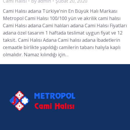
Cami Halısı
By
admin
Şubat 20, 2020
Cami Halısı adana Türkiye’nin En Büyük Halı Markası
Metropol Cami Halısı 100/100 yün ve akrilik cami halısı
Cami Halısı adana Cami halıları adana Cami Halısı Fiyatları
adana özel tasarım 1 haftada teslimat uygun fiyat ve 12
taksit.. Cami Halısı Adana Cami halısı adana İbadetlerin
cemaatle birlikte yapıldığı camilerin tabanı halıyla kaplı
olmalıdır. Namaz kılındığı için…