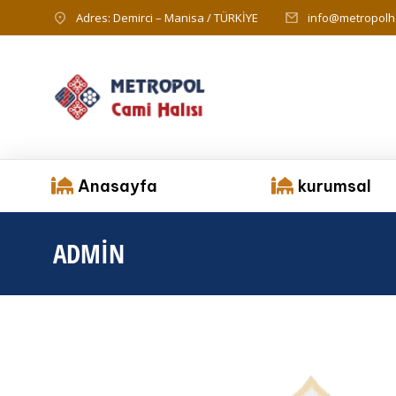
Adres: Demirci – Manisa / TÜRKİYE
info@metropolha
Anasayfa
kurumsal
ADMIN