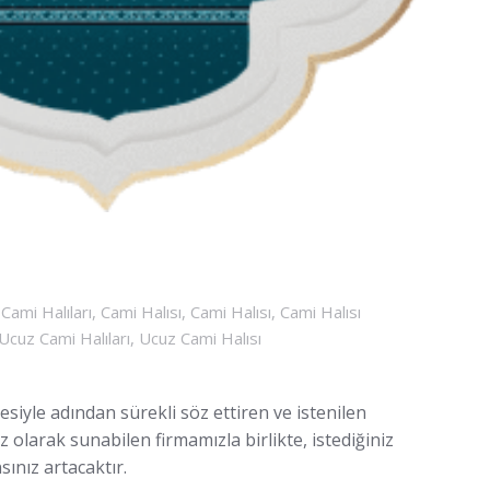
,
Cami Halıları
,
Cami Halısı
,
Cami Halısı
,
Cami Halısı
Ucuz Cami Halıları
,
Ucuz Cami Halısı
esiyle adından sürekli söz ettiren ve istenilen
z olarak sunabilen firmamızla birlikte, istediğiniz
ınız artacaktır.