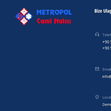
Bize Ula
Tele
+90 
+90 
Emai
info
Loca
Demi