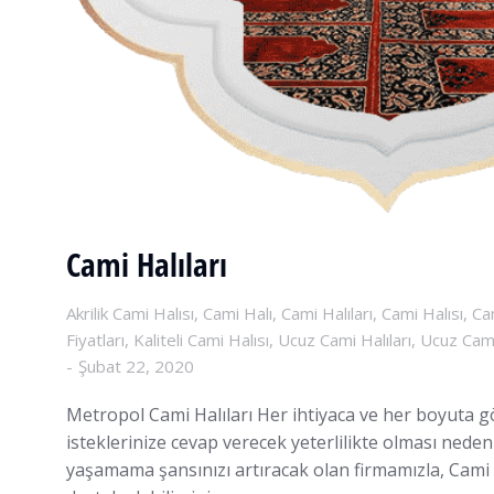
Cami Halıları
Akrilik Cami Halısı
,
Cami Halı
,
Cami Halıları
,
Cami Halısı
,
Ca
Fiyatları
,
Kaliteli Cami Halısı
,
Ucuz Cami Halıları
,
Ucuz Cami
Şubat 22, 2020
Metropol Cami Halıları Her ihtiyaca ve her boyuta gö
isteklerinize cevap verecek yeterlilikte olması nede
yaşamama şansınızı artıracak olan firmamızla, Cami