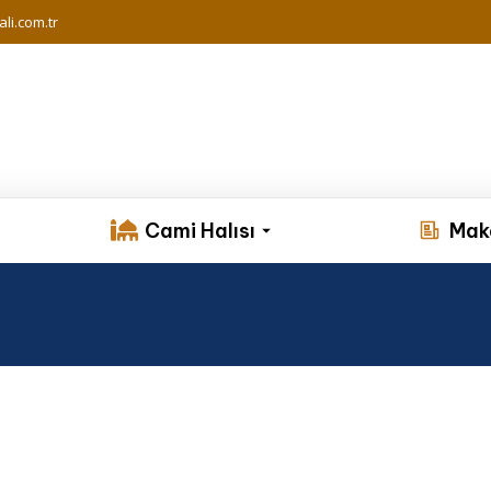
li.com.tr
Cami Halısı
Mak