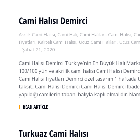
Cami Halısı Demirci
Akrilik Cami Halısı
,
Cami Halı
,
Cami Halıları
,
Cami Halısı
,
Ca
Fiyatları
,
Kaliteli Cami Halısı
,
Ucuz Cami Halıları
,
Ucuz Cami
Şubat 21, 2020
Cami Halısı Demirci Türkiye’nin En Büyük Halı Mark
100/100 yün ve akrilik cami halısı Cami Halısı Demirc
Cami Halısı Fiyatları Demirci özel tasarım 1 haftada 
taksit.. Cami Halısı Demirci Cami Halısı Demirci İbade
yapıldığı camilerin tabanı halıyla kaplı olmalıdır. Nam
READ ARTICLE
Turkuaz Cami Halısı