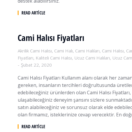
destek alabilirsiniz.
READ ARTICLE
Cami Halısı Fiyatları
Akrilik Cami Halısı
,
Cami Halı
,
Cami Halıları
,
Cami Halısı
,
Ca
Fiyatları
,
Kaliteli Cami Halısı
,
Ucuz Cami Halıları
,
Ucuz Cami
Şubat 22, 2020
Cami Halısı Fiyatları Kullanım alanı olarak her zama
gereken, insanların tercihleri doğrultusunda üretilen
edebileceğiniz ürünlerden olan Cami Halısı Fiyatları,
ulaşabileceğiniz deneyim şansını sizlere sunmaktadır
satın alabileceğiniz ve sorunsuz olarak elde edebilec
olan firmamız, isteklerinize cevap verecektir. En do
READ ARTICLE