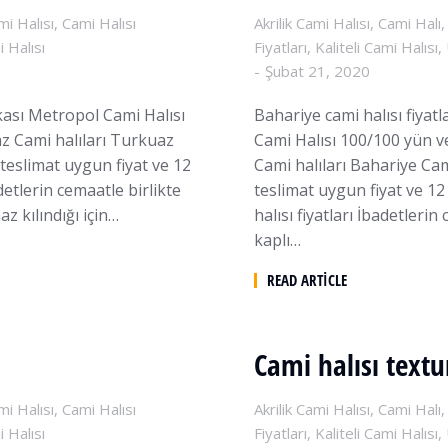
mi Halısı
,
Cami Halısı
Akrilik Cami Halısı
,
Cami Halı
 Halısı
Fiyatları
,
Kaliteli Cami Halısı
,
Şubat 21, 2020
ası Metropol Cami Halısı
Bahariye cami halısı fiya
az Cami halıları Turkuaz
Cami Halısı 100/100 yün ve 
 teslimat uygun fiyat ve 12
Cami halıları Bahariye Cam
etlerin cemaatle birlikte
teslimat uygun fiyat ve 12 
az kılındığı için…
halısı fiyatları İbadetlerin
kaplı…
READ ARTICLE
Cami halısı textu
mi Halısı
,
Cami Halısı
Akrilik Cami Halısı
,
Cami Halı
 Halısı
Fiyatları
,
Kaliteli Cami Halısı
,