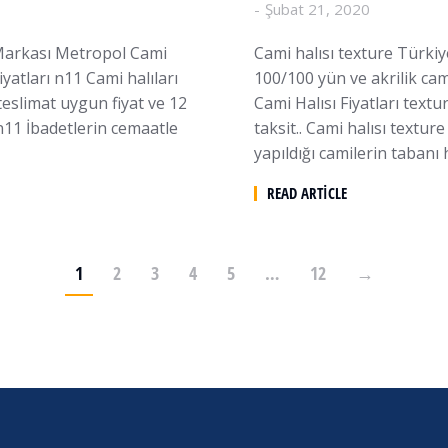
Şubat 21, 2020
 Markası Metropol Cami
Cami halısı texture Türki
iyatları n11 Cami halıları
100/100 yün ve akrilik cami
teslimat uygun fiyat ve 12
Cami Halısı Fiyatları text
ı n11 İbadetlerin cemaatle
taksit.. Cami halısı textur
yapıldığı camilerin tabanı 
READ ARTICLE
1
2
3
4
5
…
12
→