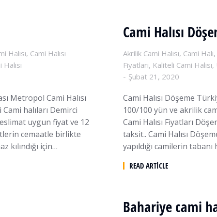
Cami Halısı Döş
mi Halısı
,
Cami Halısı
Akrilik Cami Halısı
,
Cami Halı
 Halısı
Fiyatları
,
Kaliteli Cami Halısı
,
Şubat 21, 2020
ası Metropol Cami Halısı
Cami Halısı Döşeme Türki
i Cami halıları Demirci
100/100 yün ve akrilik ca
teslimat uygun fiyat ve 12
Cami Halısı Fiyatları Döşe
tlerin cemaatle birlikte
taksit.. Cami Halısı Döşem
az kılındığı için…
yapıldığı camilerin tabanı 
READ ARTICLE
Bahariye cami hal