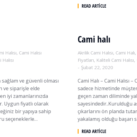
READ ARTICLE
Cami halı
mi Halısı
,
Cami Halısı
Akrilik Cami Halısı
,
Cami Halı
 Halısı
Fiyatları
,
Kaliteli Cami Halısı
,
Şubat 22, 2020
n sağlam ve güvenli olması
Cami Halı – Cami Halısı –
 ve siparişle elde
sadece hizmetinde müşteri
 en iyi zamanlarınızda
geçen zaman diliminde yak
. Uygun fiyatlı olarak
sayesindedir..Kurulduğu 
eğiniz bir yapıya sahip
çıkarlarını ön planda tut
ğru seçeneklerle…
yakalamış olduğu başarı si
READ ARTICLE