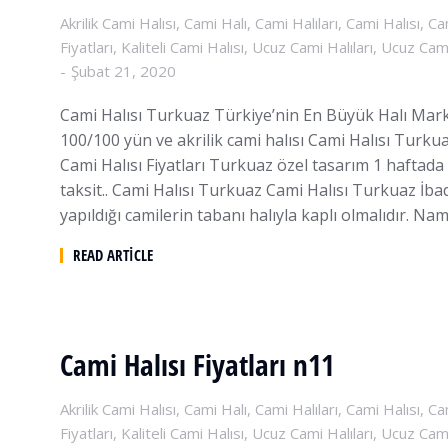
Akrilik Cami Halısı
,
Cami Halı
,
Cami Halıları
,
Cami Halısı
,
Ca
Fiyatları
,
Kaliteli Cami Halısı
,
Ucuz Cami Halıları
,
Ucuz Cami
Şubat 21, 2020
Cami Halısı Turkuaz Türkiye’nin En Büyük Halı Mark
100/100 yün ve akrilik cami halısı Cami Halısı Turku
Cami Halısı Fiyatları Turkuaz özel tasarım 1 haftada
taksit.. Cami Halısı Turkuaz Cami Halısı Turkuaz İbad
yapıldığı camilerin tabanı halıyla kaplı olmalıdır. Nam
READ ARTICLE
Cami Halısı Fiyatları n11
Akrilik Cami Halısı
,
Cami Halı
,
Cami Halıları
,
Cami Halısı
,
Ca
Fiyatları
,
Kaliteli Cami Halısı
,
Ucuz Cami Halıları
,
Ucuz Cami