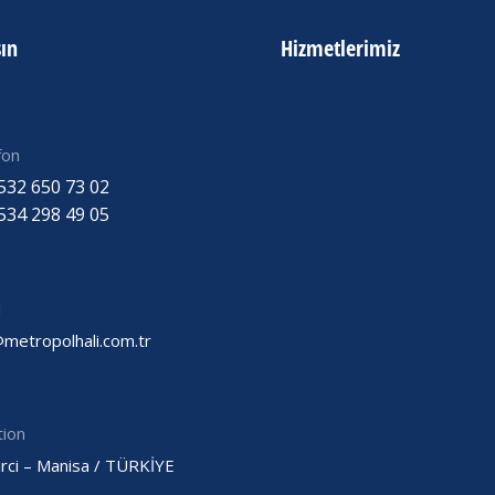
şın
Hizmetlerimiz
fon
532 650 73 02
534 298 49 05
l
@metropolhali.com.tr
tion
rci – Manisa / TÜRKİYE