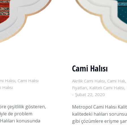
Cami Halısı
mi Halısı
,
Cami Halısı
Akrilik Cami Halısı
,
Cami Halı
 Halısı
Fiyatları
,
Kaliteli Cami Halısı
,
Şubat 22, 2020
re çeşitlilik gösteren,
Metropol Cami Halısı Kalit
niyle de problem
kalitedeki halıları sorunsu
 Halıları konusunda
gibi çözümlere erişme şans