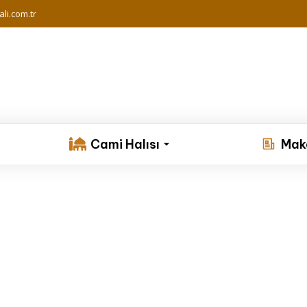
li.com.tr
Cami Halısı
Mak