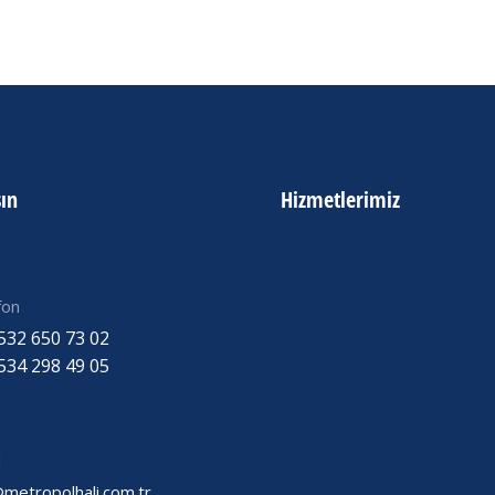
e
şın
Hizmetlerimiz
fon
532 650 73 02
534 298 49 05
l
@metropolhali.com.tr