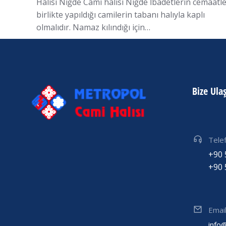
Halısı Niğde Cami halısı Niğde İbadetlerin cemaatl
birlikte yapıldığı camilerin tabanı halıyla kaplı
olmalıdır. Namaz kılındığı için…
Bize Ula
Tele
+90 
+90 
Emai
info