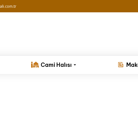
li.com.tr
Cami Halısı
Mak