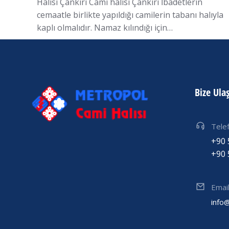
Halısı Çankırı Cami halısı Çankırı İbadetlerin
cemaatle birlikte yapıldığı camilerin tabanı halıyla
kaplı olmalıdır. Namaz kılındığı için…
Bize Ula
Tele
+90 
+90 
Emai
info