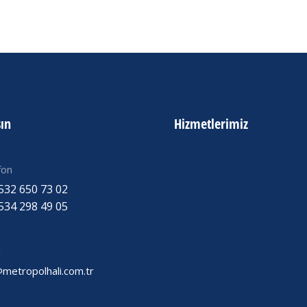
şın
Hizmetlerimiz
fon
532 650 73 02
534 298 49 05
l
@metropolhali.com.tr