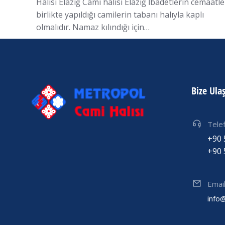
Halısı Elazığ Cami halısı Elazığ İbadetlerin cemaatle
birlikte yapıldığı camilerin tabanı halıyla kaplı
olmalıdır. Namaz kılındığı için…
Bize Ula
Tele
+90 
+90 
Emai
info