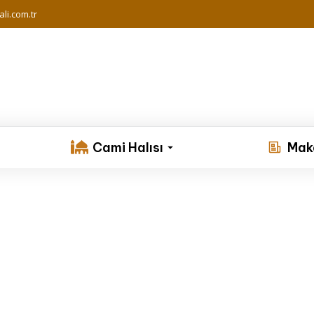
li.com.tr
Cami Halısı
Mak