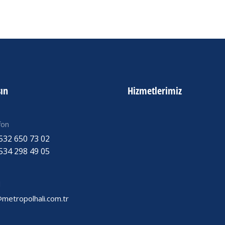
şın
Hizmetlerimiz
fon
532 650 73 02
534 298 49 05
l
@metropolhali.com.tr