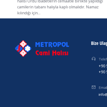
halısı Ordu İbadetlerin cemaatle birlikte yapıldığı
camilerin tabanı halıyla kaplı olmalıdır. Namaz
kılındığı için…
Bize Ula
Tele
+90 
+90 
Emai
info