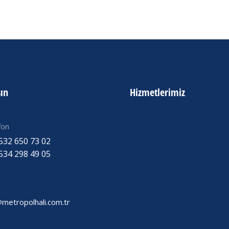
şın
Hizmetlerimiz
fon
532 650 73 02
534 298 49 05
l
@metropolhali.com.tr