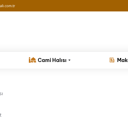
li.com.tr
Cami Halısı
Mak
sı
t