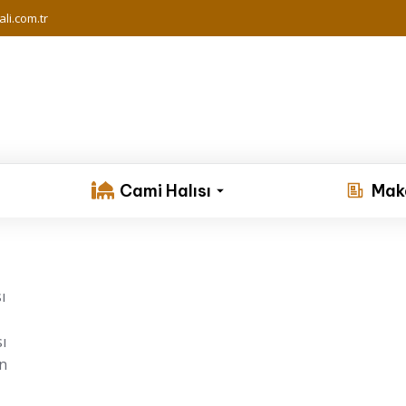
li.com.tr
Cami Halısı
Mak
ı
ı
un