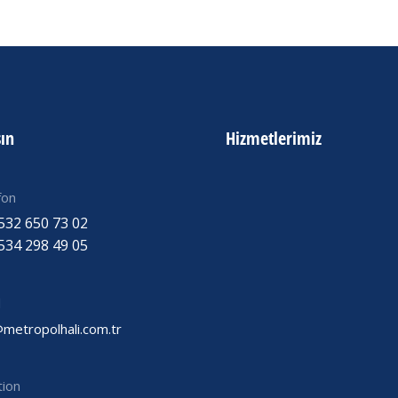
şın
Hizmetlerimiz
fon
532 650 73 02
534 298 49 05
l
@metropolhali.com.tr
tion