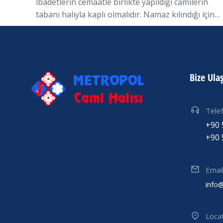
İbadetlerin cemaatle birlikte yapıldığı camilerin
tabanı halıyla kaplı olmalıdır. Namaz kılındığı için…
Bize Ula
Tele
+90 
+90 
Emai
info
Loca