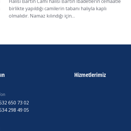
ı
Halısı Bartın Cami halısı Bartın İbadetlerin cemaatle
m
birlikte yapıldığı camilerin tabanı halıyla kaplı
olmalıdır. Namaz kılındığı için…
şın
Hizmetlerimiz
fon
532 650 73 02
534 298 49 05
l