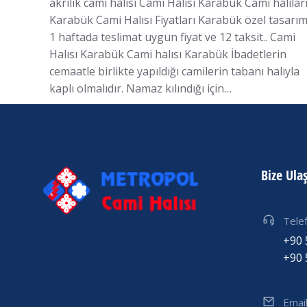
akrilik cami halısı Cami Halısı Karabük Cami halılar
Karabük Cami Halısı Fiyatları Karabük özel tasarı
1 haftada teslimat uygun fiyat ve 12 taksit.. Cami
Halısı Karabük Cami halısı Karabük İbadetlerin
cemaatle birlikte yapıldığı camilerin tabanı halıyla
kaplı olmalıdır. Namaz kılındığı için…
Bize Ula
Tele
+90 
+90 
Emai