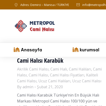
Adres: Demirci – Manisa / TÜRKİYE
info@metropolha
Anasayfa
kurumsal
Cami Halısı Karabük
Akrilik Cami Halısı
,
Cami Halı
,
Cami Halıları
,
Cami
Halısı
,
Cami Halısı
,
Cami Halısı Fiyatları
,
Kaliteli
Cami Halısı
,
Ucuz Cami Halıları
,
Ucuz Cami Halısı
By
admin
Şubat 21, 2020
Cami Halısı Karabük Türkiye’nin En Büyük Halı
Markası Metropol Cami Halısı 100/100 yün ve