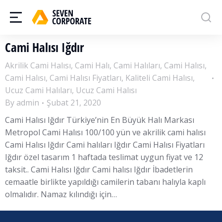
Cami Halısı Iğdır
Akrilik Cami Halısı
,
Cami Halı
,
Cami Halıları
,
Cami Halısı
,
Cami Halısı
,
Cami Halısı Fiyatları
,
Kaliteli Cami Halısı
,
Ucuz Cami Halıları
,
Ucuz Cami Halısı
By
admin
Şubat 21, 2020
Cami Halısı Iğdır Türkiye’nin En Büyük Halı Markası
Metropol Cami Halısı 100/100 yün ve akrilik cami halısı
Cami Halısı Iğdır Cami halıları Iğdır Cami Halısı Fiyatları
Iğdır özel tasarım 1 haftada teslimat uygun fiyat ve 12
taksit.. Cami Halısı Iğdır Cami halısı Iğdır İbadetlerin
cemaatle birlikte yapıldığı camilerin tabanı halıyla kaplı
olmalıdır. Namaz kılındığı için…