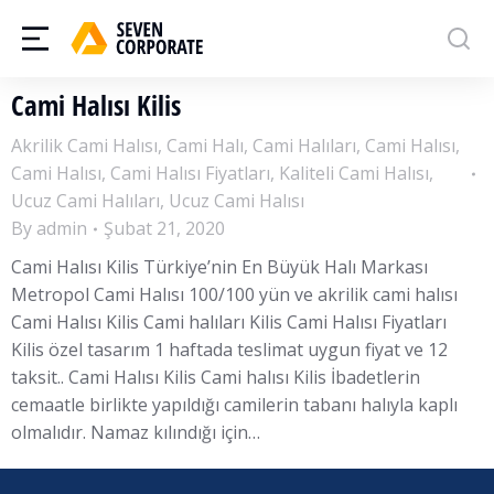
Cami Halısı Kilis
Akrilik Cami Halısı
,
Cami Halı
,
Cami Halıları
,
Cami Halısı
,
Cami Halısı
,
Cami Halısı Fiyatları
,
Kaliteli Cami Halısı
,
Ucuz Cami Halıları
,
Ucuz Cami Halısı
By
admin
Şubat 21, 2020
Cami Halısı Kilis Türkiye’nin En Büyük Halı Markası
Metropol Cami Halısı 100/100 yün ve akrilik cami halısı
Cami Halısı Kilis Cami halıları Kilis Cami Halısı Fiyatları
Kilis özel tasarım 1 haftada teslimat uygun fiyat ve 12
taksit.. Cami Halısı Kilis Cami halısı Kilis İbadetlerin
cemaatle birlikte yapıldığı camilerin tabanı halıyla kaplı
olmalıdır. Namaz kılındığı için…